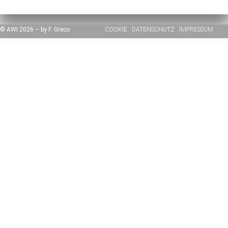
© AWI 2026 – by F. Greco
COOKIE
DATENSCHUTZ
IMPRESSUM