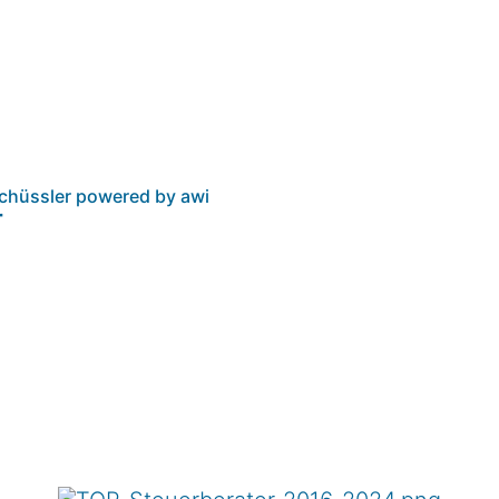
chüssler powered by awi
r