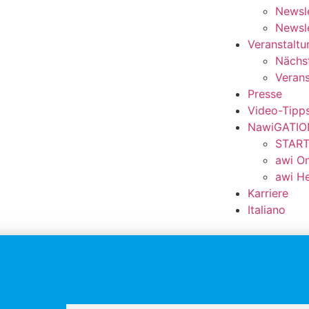
Newsle
Newsle
Veranstalt
Nächst
Verans
Presse
Video-Tipp
NawiGATIO
START
awi On
awi He
Karriere
Italiano