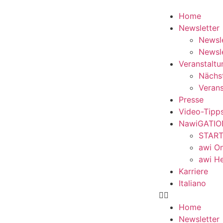
Home
Newsletter
Newsle
Newsle
Veranstalt
Nächst
Verans
Presse
Video-Tipp
NawiGATIO
START
awi On
awi He
Karriere
Italiano
Home
Newsletter