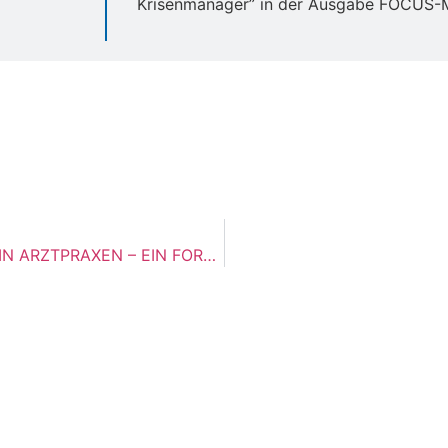
Krisenmanager” in der Ausgabe FOCUS
AZ RATGEBER GESUNDHEIT: DIGITALISIERUNG IN ARZTPRAXEN – EIN FORTSCHRITT FÜR BUCHHALTUNG UND STEUERERKLÄRUNG