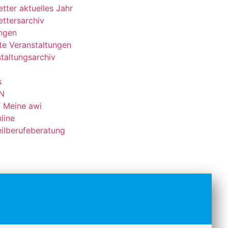
tter aktuelles Jahr
ttersarchiv
ungen
e Veranstaltungen
taltungsarchiv
s
N
 Meine awi
line
ilberufeberatung