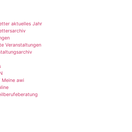
tter aktuelles Jahr
ttersarchiv
ungen
e Veranstaltungen
taltungsarchiv
s
N
 Meine awi
line
ilberufeberatung