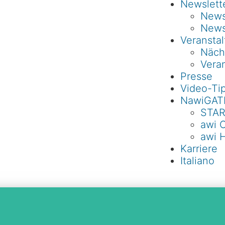
Newslett
Newsl
News
Veransta
Näch
Veran
Presse
Video-Ti
NawiGAT
STAR
awi 
awi 
Karriere
Italiano