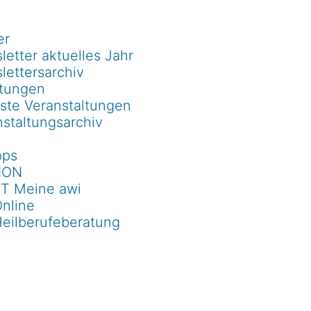
er
etter aktuelles Jahr
lettersarchiv
ltungen
ste Veranstaltungen
staltungsarchiv
pps
ION
T Meine awi
Online
Heilberufeberatung