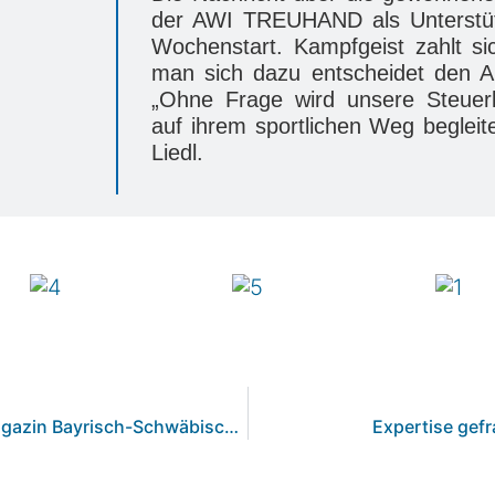
der AWI TREUHAND als Unterstütz
Wochenstart. Kampfgeist zahlt si
man sich dazu entscheidet den Au
„Ohne Frage wird unsere Steuerka
auf ihrem sportlichen Weg begleit
Liedl.
Aktueller Beitrag von AWI TREUHAND im IHK-Magazin Bayrisch-Schwäbische Wirtschaft 03/23
Expertise gef