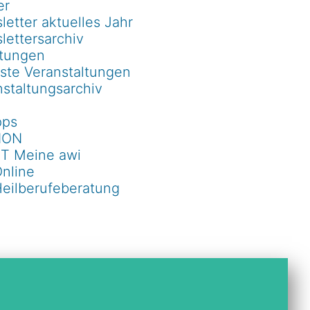
er
etter aktuelles Jahr
lettersarchiv
ltungen
ste Veranstaltungen
staltungsarchiv
pps
ION
T Meine awi
Online
Heilberufeberatung