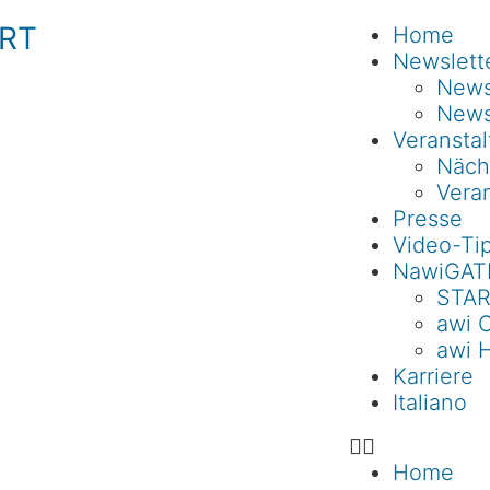
RT
Home
Newslett
Newsl
News
Veransta
Näch
Veran
Presse
Video-Ti
NawiGAT
STAR
awi 
awi 
Karriere
Italiano
Home