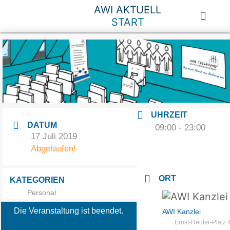
AWI AKTUELL
START
UHRZEIT
DATUM
09:00 - 23:00
17 Juli 2019
Abgelaufen!
ORT
KATEGORIEN
Personal
Die Veranstaltung ist beendet.
AWI Kanzlei
Ernst-Reuter-Platz 