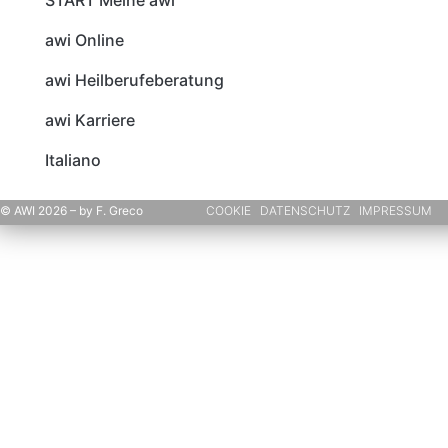
awi Online
awi Heilberufeberatung
awi Karriere
Italiano
© AWI 2026 – by F. Greco
COOKIE
DATENSCHUTZ
IMPRESSUM