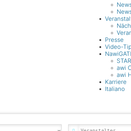
Newsl
News
Veransta
Näch
Veran
Presse
Video-Ti
NawiGAT
STAR
awi 
awi 
Karriere
Italiano