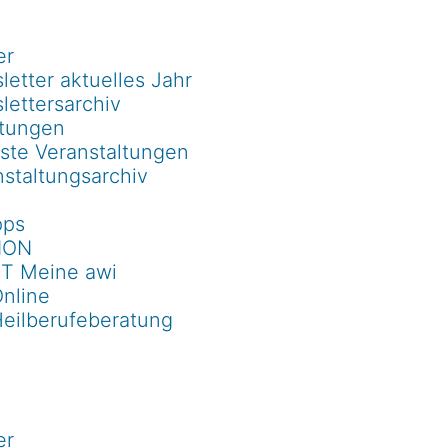
er
etter aktuelles Jahr
lettersarchiv
ltungen
ste Veranstaltungen
staltungsarchiv
pps
ION
T Meine awi
Online
Heilberufeberatung
er