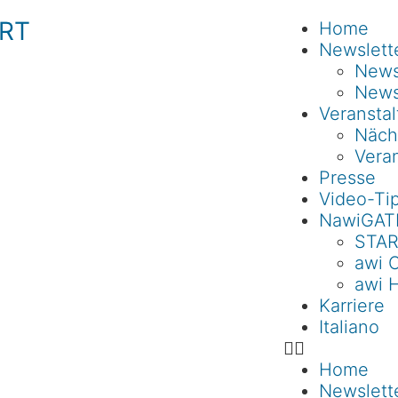
RT
Home
Newslett
Newsl
News
Veransta
Näch
Veran
Presse
Video-Ti
NawiGAT
STAR
awi 
awi 
Karriere
Italiano
Home
Newslett