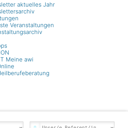
etter aktuelles Jahr
lettersarchiv
ltungen
ste Veranstaltungen
staltungsarchiv
pps
ION
T Meine awi
Online
Heilberufeberatung