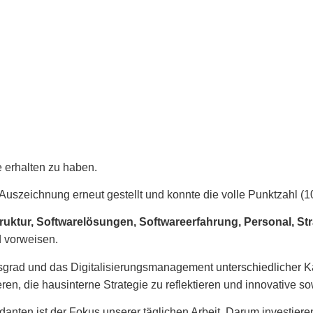
e erhalten zu haben.
uszeichnung erneut gestellt und konnte die volle Punktzahl (10
truktur, Softwarelösungen, Softwareerfahrung, Personal, St
 vorweisen.
ngsgrad und das Digitalisierungsmanagement unterschiedlicher
en, die hausinterne Strategie zu reflektieren und innovative so
ten ist der Fokus unserer täglichen Arbeit. Darum investieren w