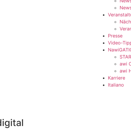
Newsl
News
Veranstal
Näch
Vera
Presse
Video-Tip
NawiGATI
STAR
awi O
awi 
Karriere
Italiano
igital