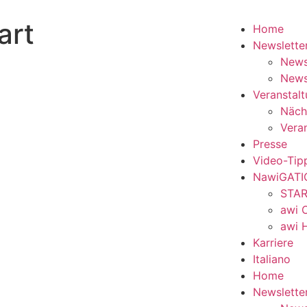
art
Home
Newslette
Newsl
News
Veranstal
Näch
Vera
Presse
Video-Tip
NawiGATI
STAR
awi O
awi 
Karriere
Italiano
Home
Newslette