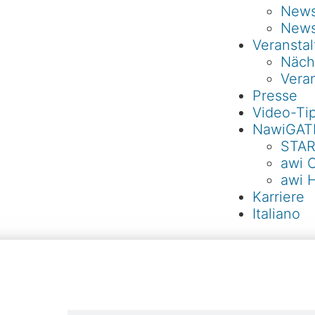
Newsl
News
Veransta
Näch
Veran
Presse
Video-Ti
NawiGAT
STAR
awi 
awi 
Karriere
Italiano