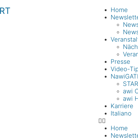
RT
Home
Newslett
Newsl
News
Veransta
Näch
Veran
Presse
Video-Ti
NawiGAT
STAR
awi 
awi 
Karriere
Italiano
Home
Newslett