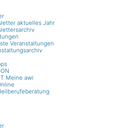
er
etter aktuelles Jahr
lettersarchiv
ltungen
ste Veranstaltungen
staltungsarchiv
pps
ION
T Meine awi
Online
Heilberufeberatung
er