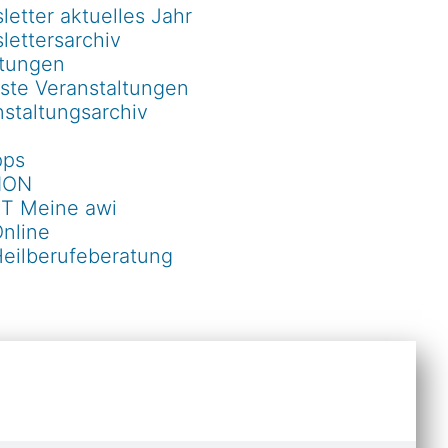
etter aktuelles Jahr
lettersarchiv
ltungen
ste Veranstaltungen
staltungsarchiv
pps
ION
T Meine awi
Online
Heilberufeberatung