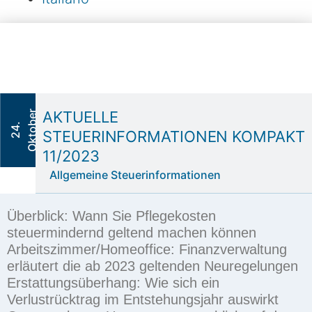
AKTUELLE
r
3
2
4
.
O
k
t
o
b
e
2
0
2
STEUERINFORMATIONEN KOMPAKT
11/2023
Allgemeine Steuerinformationen
Überblick:
Wann Sie Pflegekosten
steuermindernd geltend machen können
Arbeitszimmer/Homeoffice:
Finanzverwaltung
erläutert die ab 2023
geltenden Neuregelungen
Erstattungsüberhang:
Wie sich ein
Verlustrücktrag
im Entstehungsjahr auswirkt