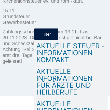
Kirchenlohnsteuer ev. und röm.-kath.
15.11.
Grundsteuer
Gewerbesteuer
Zahlungsschonfrist:
bis zum 13.11. bzw.
Filter
20.11.2023. Diese Schonfrist gilt nicht bei Bar-
und
Scheckzahlungen.
AKTUELLE STEUER -
Achtung:
Bei Scheckzahlungen gilt die Zahlung
INFORMATIONEN
erst
drei Tage nach Eingang des Schecks als
KOMPAKT
geleistet!
AKTUELLE
INFORMATIONEN
FÜR ÄRZTE UND
AStl_Komp_1123.pdf
HEILBERUFE
AKTUELLE