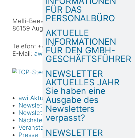
INFORMATIONEN
FÜR DAS
PERSONALBÜRO
Melli-Beese-Straße 3b
86159 Augsburg
AKTUELLE
INFORMATIONEN
Telefon: +49 (821) 90 64 30
FÜR DEN GMBH-
E-Mail:
awi@awi-treuhand.de
GESCHÄFTSFÜHRER
NEWSLETTER
AKTUELLES JAHR
Sie haben eine
awi Aktuell Home
Ausgabe des
Newsletter aktuelles Jahr
Newsletters
Newslettersarchiv
verpasst?
Nächste Veranstaltungen
Veranstaltungsarchiv
NEWSLETTER
Presse