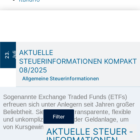
AKTUELLE
5
2
3
.
J
u
l
i
2
0
2
STEUERINFORMATIONEN KOMPAKT
08/2025
Allgemeine Steuerinformationen
Sogenannte
Exchange Traded Funds (ETFs)
erfreuen sich unter Anlegern seit Jahren großer
Beliebtheit. Sie sind eine transparente, flexible
Filter
und unkomplizierte Form der Geldanlage, um
von Kursgewinnen an der Börse zu profitieren.
AKTUELLE STEUER -