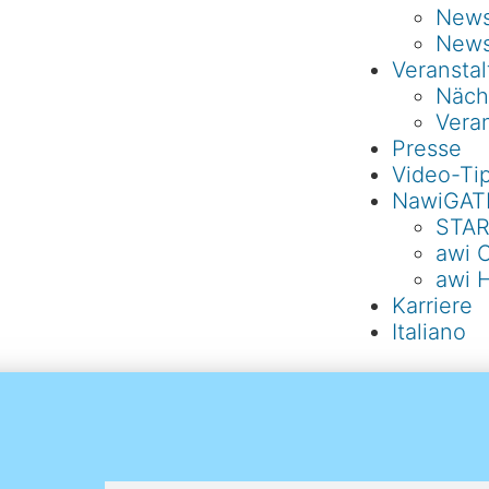
Newsl
News
Veransta
Näch
Veran
Presse
Video-Ti
NawiGAT
STAR
awi 
awi 
Karriere
Italiano