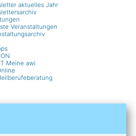
etter aktuelles Jahr
lettersarchiv
ltungen
ste Veranstaltungen
staltungsarchiv
pps
ION
T Meine awi
Online
Heilberufeberatung