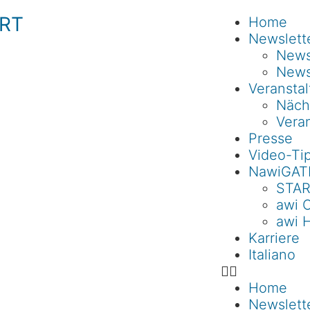
RT
Home
Newslett
Newsl
News
Veransta
Näch
Veran
Presse
Video-Ti
NawiGAT
STAR
awi 
awi 
Karriere
Italiano
Home
Newslett