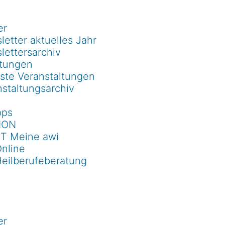
er
etter aktuelles Jahr
lettersarchiv
ltungen
ste Veranstaltungen
staltungsarchiv
pps
ION
T Meine awi
Online
Heilberufeberatung
er