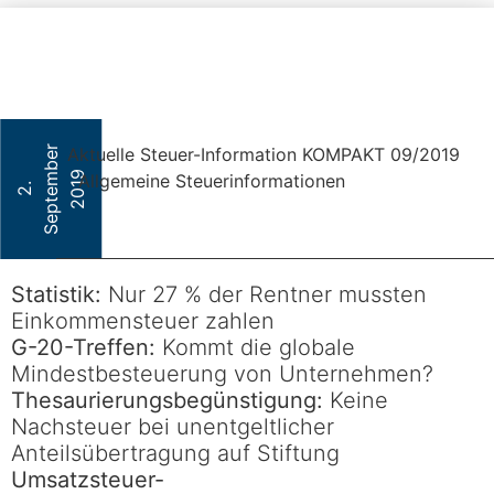
r
Aktuelle Steuer-Information KOMPAKT 09/2019
m
9
Allgemeine Steuerinformationen
2
.
S
e
p
t
e
b
e
2
0
1
Statistik:
Nur 27 % der Rentner mussten
Einkommensteuer zahlen
G-20-Treffen:
Kommt die globale
Mindestbesteuerung von Unternehmen?
Thesaurierungsbegünstigung:
Keine
Nachsteuer bei unentgeltlicher
Anteilsübertragung auf Stiftung
Umsatzsteuer-